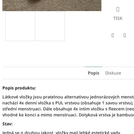
TISK
Twitter
Fac
Popis
Diskuze
Popis produktu:
Látkové vložky jsou pratelnou alternativou jednorázových mens
nachází 4x denní vložka s PUL vrstvou (obsahuje 1 savou vrstvu),
střední menstruaci. Dále obsahuje 4x intim vložku s fleecem (neo
vhodné ke konci a mimo menstruaci. Dotyková vrstva je bambuso
Stav:
Jedná se o druhou jakost, vložky mají lehké estetické vady.