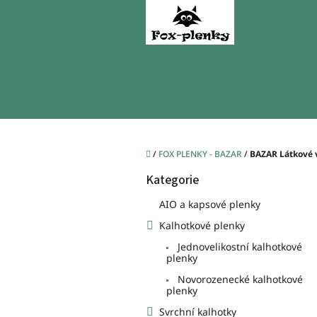
Přejít
na
obsah
Domů
/
FOX PLENKY - BAZAR
/
BAZAR Látkové 
P
Kategorie
o
Přeskočit
kategorie
s
AIO a kapsové plenky
t
Kalhotkové plenky
r
a
Jednovelikostní kalhotkové
n
plenky
n
Novorozenecké kalhotkové
í
plenky
p
Svrchní kalhotky