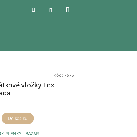
Nákupní
Hledat
Přihlášení
košík
Kód:
7575
tkové vložky Fox
sada
Do košíku
OX PLENKY - BAZAR