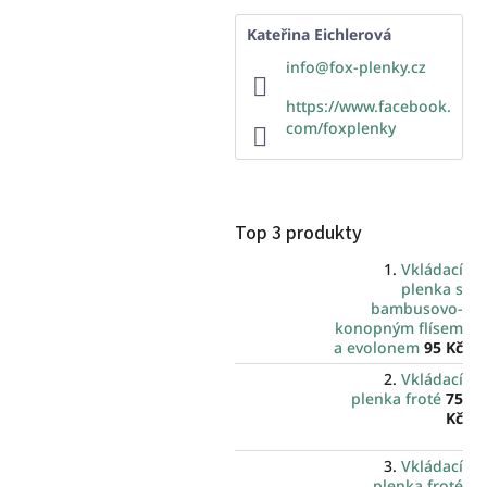
Kateřina Eichlerová
info
@
fox-plenky.cz
https://www.facebook.
com/foxplenky
Top 3 produkty
Vkládací
plenka s
bambusovo-
konopným flísem
a evolonem
95 Kč
Vkládací
plenka froté
75
Kč
Vkládací
plenka froté