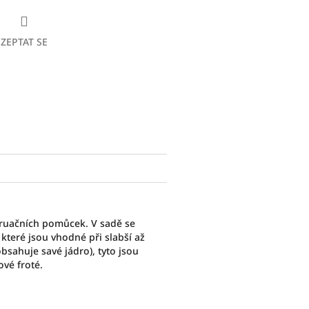
ZEPTAT SE
ebook
truačních pomůcek. V sadě se
 které jsou vhodné při slabší až
bsahuje savé jádro), tyto jsou
vé froté.