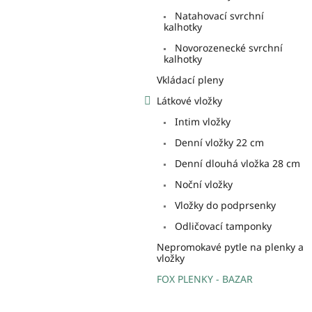
a
Natahovací svrchní
n
kalhotky
e
Novorozenecké svrchní
l
kalhotky
Vkládací pleny
Látkové vložky
Intim vložky
Denní vložky 22 cm
Denní dlouhá vložka 28 cm
Noční vložky
Vložky do podprsenky
Odličovací tamponky
Nepromokavé pytle na plenky a
vložky
FOX PLENKY - BAZAR