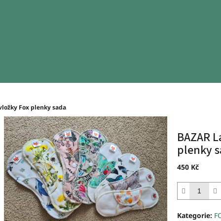
vložky Fox plenky sada
BAZAR Lá
plenky 
450 Kč
Měrná
cena:
Kategorie
:
F