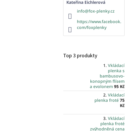
Kateřina Eichlerová
info
@
fox-plenky.cz
https://www.facebook.
com/foxplenky
Top 3 produkty
Vkládací
plenka s
bambusovo-
konopným flísem
a evolonem
95 Kč
Vkládací
plenka froté
75
Kč
Vkládací
plenka froté
zvýhodněná cena