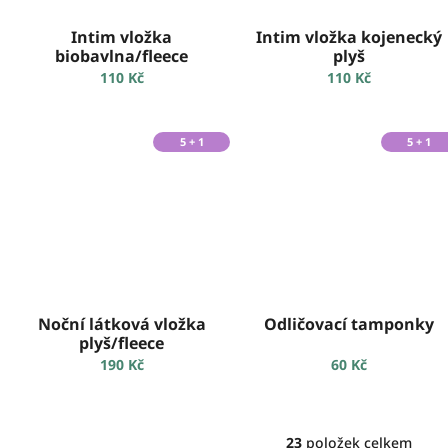
Intim vložka
Intim vložka kojenecký
biobavlna/fleece
plyš
110 Kč
110 Kč
5 + 1
5 + 1
Noční látková vložka
Odličovací tamponky
plyš/fleece
190 Kč
60 Kč
23
položek celkem