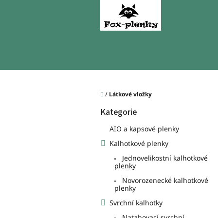
Přejít
na
obsah
Domů
/
Látkové vložky
P
Kategorie
o
Přeskočit
kategorie
s
AIO a kapsové plenky
t
Kalhotkové plenky
r
a
Jednovelikostní kalhotkové
n
plenky
n
Novorozenecké kalhotkové
í
plenky
p
Svrchní kalhotky
a
Natahovací svrchní