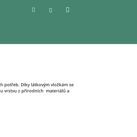
Nákupní
Hledat
Přihlášení
košík
h potřeb. Díky látkovým vložkám se
u vrstvu z přírodních materiálů a