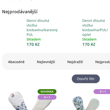
Nejprodávanější
Denní dlouhá
Denní dlouhá
vložka
vložka
biobavlna/barevný
biobavlna/PUL/
PUL
úplet
Skladem
Skladem
170 Kč
170 Kč
Ř
a
Abecedně
Nejlevnější
Nejdražší
Nejprodá
z
e
n
Otevřít filtr
í
p
V
NOVINKA
5 + 1
r
ý
o
5 + 1
p
d
i
u