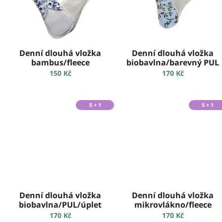
s
k
p
t
r
ů
o
d
Denní dlouhá vložka
Denní dlouhá vložka
u
bambus/fleece
biobavlna/barevný PUL
k
150 Kč
170 Kč
t
ů
5 + 1
5 + 1
Denní dlouhá vložka
Denní dlouhá vložka
biobavlna/PUL/úplet
mikrovlákno/fleece
170 Kč
170 Kč