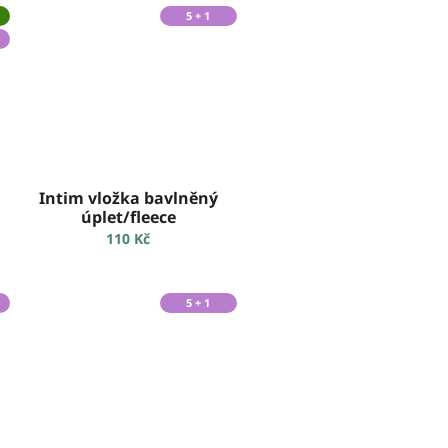
5 + 1
Intim vložka bavlněný
úplet/fleece
110 Kč
5 + 1