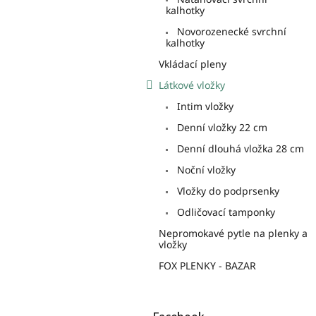
n
kalhotky
e
Novorozenecké svrchní
l
kalhotky
Vkládací pleny
Látkové vložky
Intim vložky
Denní vložky 22 cm
Denní dlouhá vložka 28 cm
Noční vložky
Vložky do podprsenky
Odličovací tamponky
Nepromokavé pytle na plenky a
vložky
FOX PLENKY - BAZAR