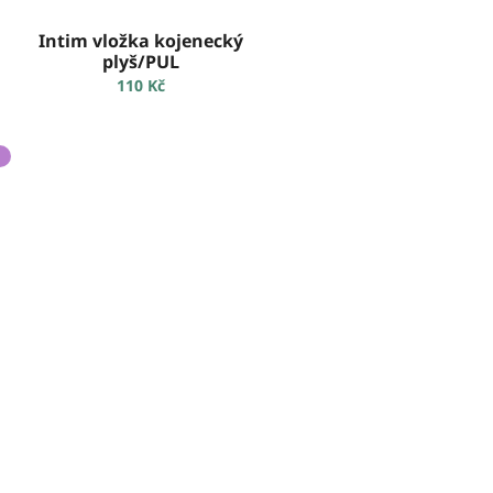
Intim vložka kojenecký
plyš/PUL
110 Kč