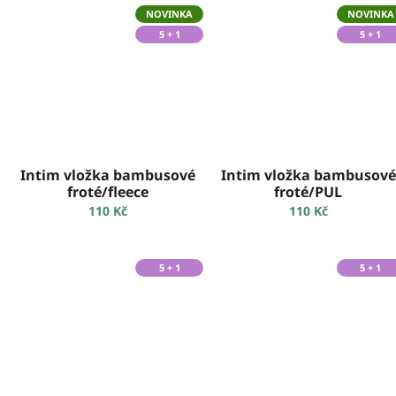
NOVINKA
NOVINKA
5 + 1
5 + 1
Intim vložka bambusové
Intim vložka bambusové
froté/fleece
froté/PUL
110 Kč
110 Kč
5 + 1
5 + 1