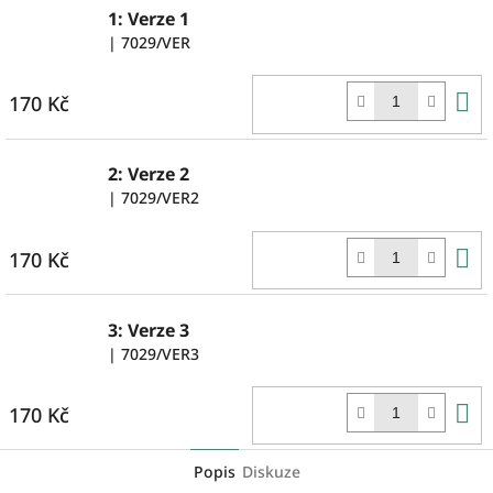
1: Verze 1
| 7029/VER
D
170 Kč
k
2: Verze 2
| 7029/VER2
D
170 Kč
k
3: Verze 3
| 7029/VER3
D
170 Kč
k
Popis
Diskuze