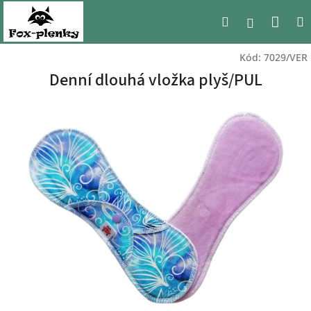
Přejít
Nák
Hledat
na
Přihlášen
obsah
koší
Kód:
7029/VER
Denní dlouhá vložka plyš/PUL