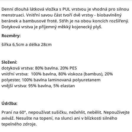
Denní dlouhá látková vložka s PUL vrstvou je vhodná pro silnou
menstruaci. Vnitřní savou část tvoří dvě vrstvy - biobavlněný
beránek a bambusové froté. Střih je na obou koncích rozšířený.
Dotyková vrstva je příjemný měkký kojenecký plyš.
Rozměry:
šířka 6,5cm a délka 28cm
Složení:
dotyková vrstva: 80% bavlna. 20% PES
vnitřní vrstva: 100% bavlna,
80% viskoza (bambus), 20%
polyester,
100% bavlna laminovaná polyuretanem
vnější vrstva: 95% bavlna, 5% elastan
Údržba:
Praní na 60°, nepoužívat sušičku, nežehlit, nebělit. Nepoužívejte
aviváž. Nesušte na topení, na slunci ani v blízkosti silného
tepelného zdroje.