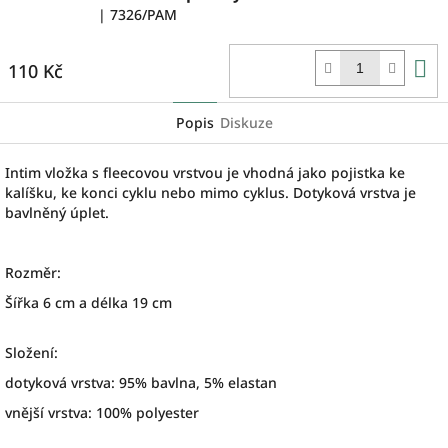
| 7326/PAM
D
110 Kč
k
Popis
Diskuze
Intim vložka s fleecovou vrstvou je vhodná jako pojistka ke
kalíšku, ke konci cyklu nebo mimo cyklus. Dotyková vrstva je
bavlněný úplet.
Rozměr:
Šířka 6 cm a délka 19 cm
Složení:
dotyková vrstva: 95% bavlna, 5% elastan
vnější vrstva: 100% polyester