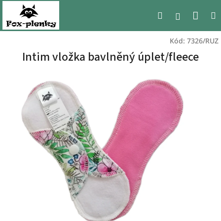
Přejít
Nák
Hledat
na
Přihlášen
obsah
koší
Kód:
7326/RUZ
Intim vložka bavlněný úplet/fleece