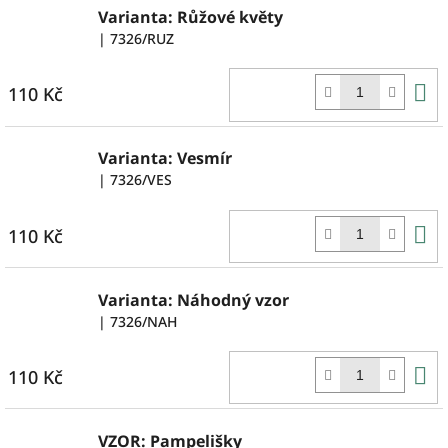
Varianta: Růžové květy
| 7326/RUZ
D
110 Kč
k
Varianta: Vesmír
| 7326/VES
D
110 Kč
k
Varianta: Náhodný vzor
| 7326/NAH
D
110 Kč
k
VZOR: Pampelišky