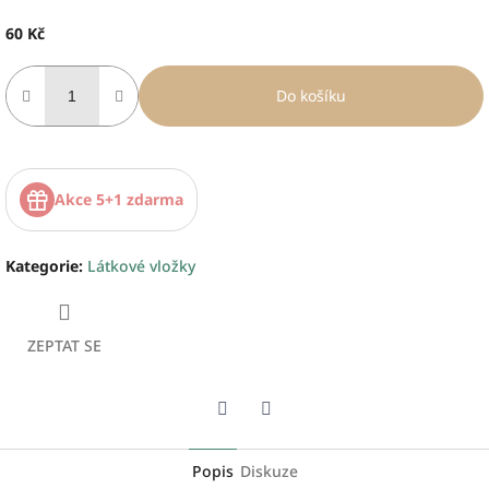
60 Kč
Měrná
cena:
Do košíku
Akce 5+1 zdarma
Kategorie
:
Látkové vložky
ZEPTAT SE
Twitter
Facebook
Popis
Diskuze