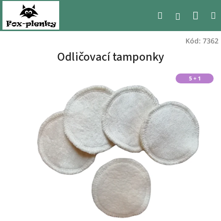
Přejít
Nák
Hledat
na
Přihlášen
obsah
koší
Kód:
7362
Odličovací tamponky
5 + 1