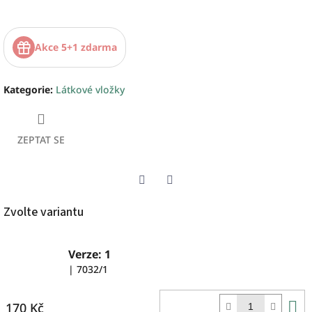
Akce 5+1 zdarma
Kategorie
:
Látkové vložky
ZEPTAT SE
Twitter
Facebook
Zvolte variantu
Verze: 1
| 7032/1
D
170 Kč