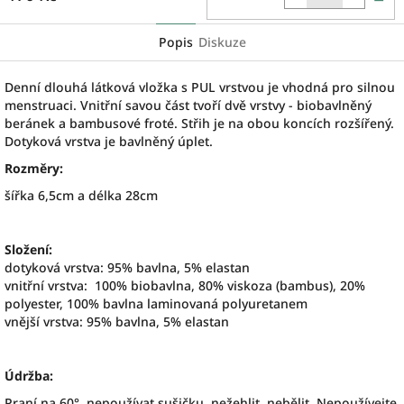
k
Popis
Diskuze
Denní dlouhá látková vložka s PUL vrstvou je vhodná pro silnou
menstruaci. Vnitřní savou část tvoří dvě vrstvy - biobavlněný
beránek a bambusové froté. Střih je na obou koncích rozšířený.
Dotyková vrstva je bavlněný úplet.
Rozměry:
šířka 6,5cm a délka 28cm
Složení:
dotyková vrstva: 95% bavlna, 5% elastan
vnitřní vrstva: 100% biobavlna,
80% viskoza (bambus), 20%
polyester,
100% bavlna laminovaná polyuretanem
vnější vrstva: 95% bavlna, 5% elastan
Údržba:
Praní na 60°, nepoužívat sušičku, nežehlit, nebělit. Nepoužívejte