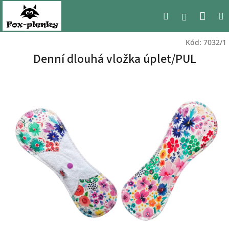
Přejít
Nák
Hledat
na
Přihlášen
obsah
koší
Kód:
7032/1
Denní dlouhá vložka úplet/PUL